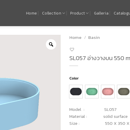
Home
Collection
Product
Galleria
Catalog
Home
/
Basin
SL057 อ่างวางบน 550 
Color
Model : SL057
Material : solid surface
Size : 550 X 350 X 1