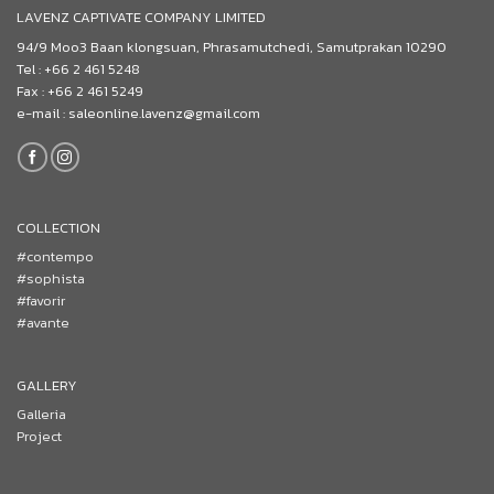
LAVENZ CAPTIVATE COMPANY LIMITED
94/9 Moo3 Baan klongsuan, Phrasamutchedi, Samutprakan 10290
Tel : +66 2 461 5248
Fax : +66 2 461 5249
e-mail : saleonline.lavenz@gmail.com
COLLECTION
#contempo
#sophista
#favorir
#avante
GALLERY
Galleria
Project