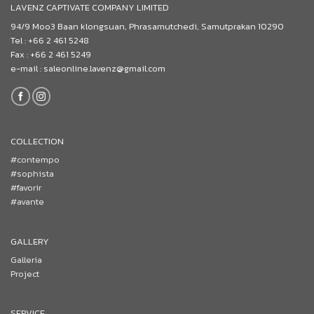
LAVENZ CAPTIVATE COMPANY LIMITED
94/9 Moo3 Baan klongsuan, Phrasamutchedi, Samutprakan 10290
Tel : +66 2 461 5248
Fax : +66 2 461 5249
e-mail : saleonline.lavenz@gmail.com
COLLECTION
#contempo
#sophista
#favorir
#avante
GALLERY
Galleria
Project
SERVICE