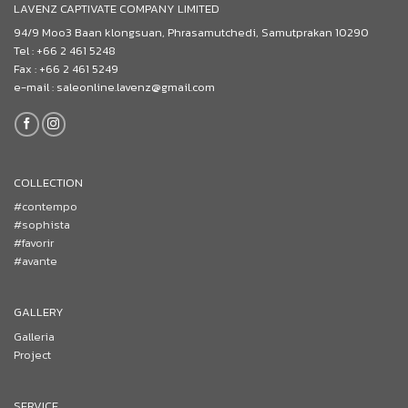
LAVENZ CAPTIVATE COMPANY LIMITED
94/9 Moo3 Baan klongsuan, Phrasamutchedi, Samutprakan 10290
Tel : +66 2 461 5248
Fax : +66 2 461 5249
e-mail : saleonline.lavenz@gmail.com
COLLECTION
#contempo
#sophista
#favorir
#avante
GALLERY
Galleria
Project
SERVICE