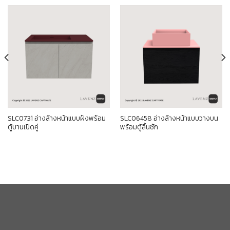
SLC0731 อ่างล้างหน้าแบบฝังพร้อม
SLC06458 อ่างล้างหน้าแบบวางบน
ตู้บานเปิดคู่
พร้อมตู้ลิ้นชัก