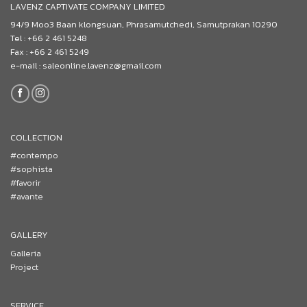
LAVENZ CAPTIVATE COMPANY LIMITED
94/9 Moo3 Baan klongsuan, Phrasamutchedi, Samutprakan 10290
Tel : +66 2 461 5248
Fax : +66 2 461 5249
e-mail : saleonline.lavenz@gmail.com
COLLECTION
#contempo
#sophista
#favorir
#avante
GALLERY
Galleria
Project
SERVICE