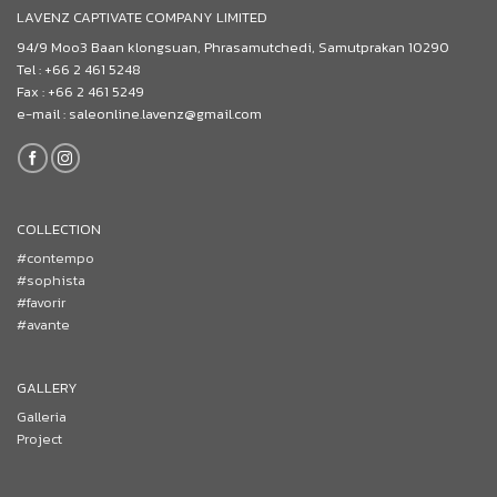
LAVENZ CAPTIVATE COMPANY LIMITED
94/9 Moo3 Baan klongsuan, Phrasamutchedi, Samutprakan 10290
Tel : +66 2 461 5248
Fax : +66 2 461 5249
e-mail : saleonline.lavenz@gmail.com
COLLECTION
#contempo
#sophista
#favorir
#avante
GALLERY
Galleria
Project