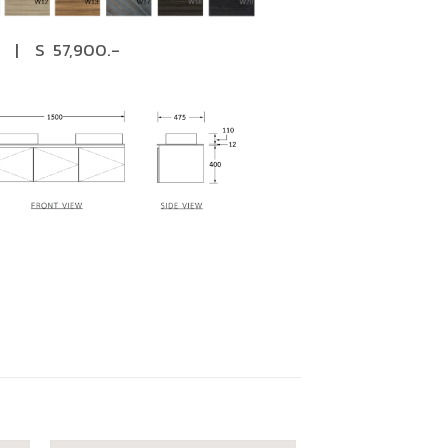
| S 57,900.-